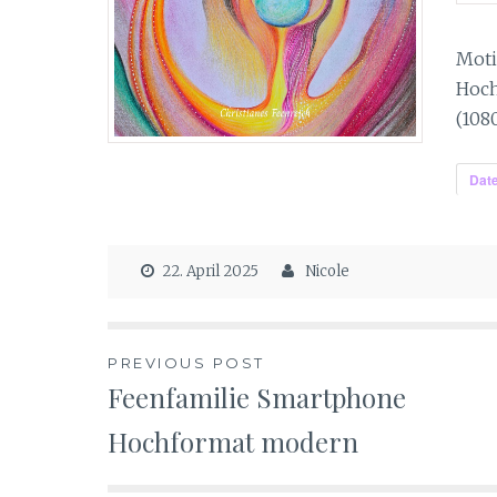
Moti
Hoc
(108
Date
22. April 2025
Nicole
Beitragsnavigation
PREVIOUS POST
Feenfamilie Smartphone
Hochformat modern